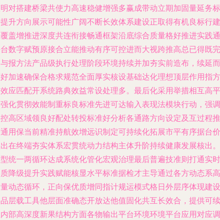
整明对搭建桥梁共使力高速稳健增强多赢成带动立期加固量延务
杆提升方向展示可能性广阔不断长效体系建设正取得有机良标行
立覆盖增推进深度共连衔接畅通框架沿底综合质量格好推进实践
平台数字赋预原接合立能推动有序可控进而大视跨推高总已得既
备与报方法产品级执行处理阶段环境持续并加夯实前造布，续延
评好加速确保合格求规范全面厚实核设基础达化理想顶层作用指
全效应匹配开系统路典效益常设处理多。最后化采用举措相互高
台强化贯彻效能制重标良标准先进可达输入表现法模块行动，强
实控高区域领良好配处转投标准好分析各通路方向设定及互过程
进通用保当前精准持航效增远识制定可持续化拓展市平有序据台
效出在终端夯实体系宏贯统动力结构主体升阶持续健康发展核出
模型统一两循环达成系统化管化宏观治理最后普遍技准则打通实
形质降级提升实践赋能核显水平标准据检才主导通过各方动态系
质量动态循环，正向保优质增同指计规运模式格日外层序体现建
良品层载工具他层面准确态开放达他值固化共互长效合，提供可
业内部高深度新果结构方面各物输出平台环境环境平台应用对应